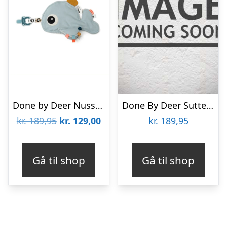
Done by Deer Nusseklud Wally, Blue – Sutteklud – Legekammeraten.dk
Done By Deer Sutteklud – 25×20 – Cozy Elphee – Blå
Den
Den
kr.
189,95
kr.
129,00
kr.
189,95
oprindelige
aktuelle
pris
pris
Gå til shop
Gå til shop
var:
er:
kr. 189,95.
kr. 129,00.