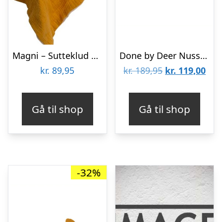
Magni – Sutteklud Med Blæksprutte – Karrygul
Done by Deer Nusseklud Wally, Powder – Sutteklud – Legekammeraten.dk
Den
De
kr.
89,95
kr.
189,95
kr.
119,00
oprindelige
aktu
pris
pris
Gå til shop
Gå til shop
var:
er:
kr. 189,95.
kr. 
-32%