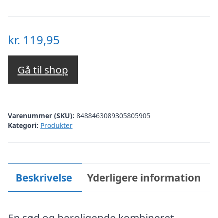
kr.
119,95
Gå til shop
Varenummer (SKU):
8488463089305805905
Kategori:
Produkter
Beskrivelse
Yderligere information
En sød og beroligende kombineret